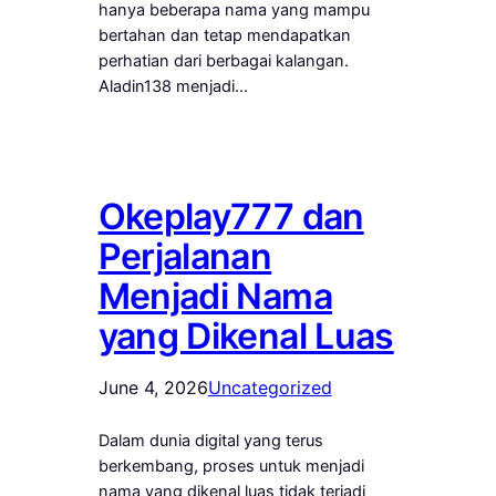
hanya beberapa nama yang mampu
bertahan dan tetap mendapatkan
perhatian dari berbagai kalangan.
Aladin138 menjadi…
Okeplay777 dan
Perjalanan
Menjadi Nama
yang Dikenal Luas
June 4, 2026
Uncategorized
Dalam dunia digital yang terus
berkembang, proses untuk menjadi
nama yang dikenal luas tidak terjadi