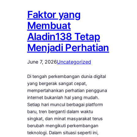
Faktor yang
Membuat
Aladin138 Tetap
Menjadi Perhatian
June 7, 2026
Uncategorized
Di tengah perkembangan dunia digital
yang bergerak sangat cepat,
mempertahankan perhatian pengguna
internet bukanlah hal yang mudah.
Setiap hari muncul berbagai platform
baru, tren berganti dalam waktu
singkat, dan minat masyarakat terus
berubah mengikuti perkembangan
teknologi. Dalam situasi seperti ini,