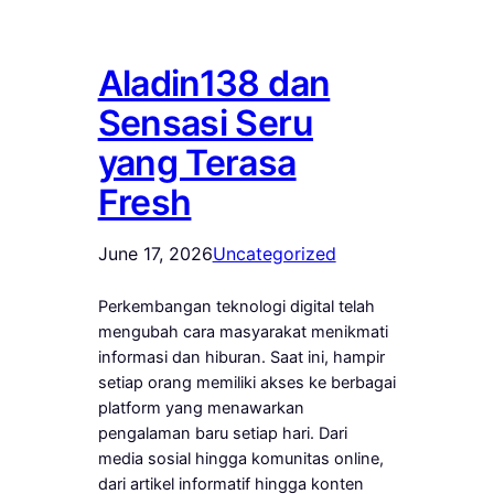
Aladin138 dan
Sensasi Seru
yang Terasa
Fresh
June 17, 2026
Uncategorized
Perkembangan teknologi digital telah
mengubah cara masyarakat menikmati
informasi dan hiburan. Saat ini, hampir
setiap orang memiliki akses ke berbagai
platform yang menawarkan
pengalaman baru setiap hari. Dari
media sosial hingga komunitas online,
dari artikel informatif hingga konten