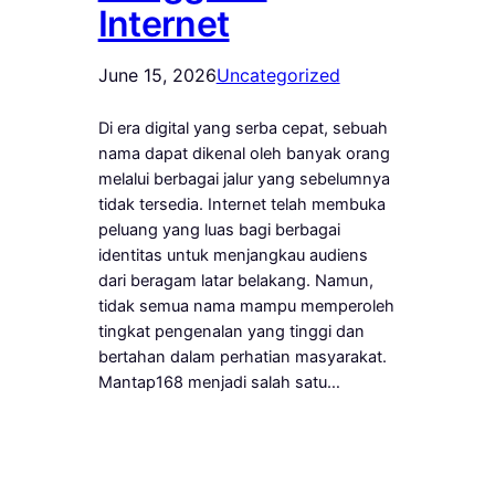
Internet
June 15, 2026
Uncategorized
Di era digital yang serba cepat, sebuah
nama dapat dikenal oleh banyak orang
melalui berbagai jalur yang sebelumnya
tidak tersedia. Internet telah membuka
peluang yang luas bagi berbagai
identitas untuk menjangkau audiens
dari beragam latar belakang. Namun,
tidak semua nama mampu memperoleh
tingkat pengenalan yang tinggi dan
bertahan dalam perhatian masyarakat.
Mantap168 menjadi salah satu…