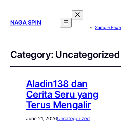
NAGA SPIN
Sample Page
Category:
Uncategorized
Aladin138 dan
Cerita Seru yang
Terus Mengalir
June 21, 2026
Uncategorized