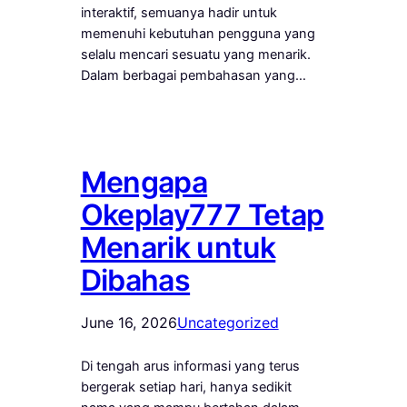
interaktif, semuanya hadir untuk
memenuhi kebutuhan pengguna yang
selalu mencari sesuatu yang menarik.
Dalam berbagai pembahasan yang…
Mengapa
Okeplay777 Tetap
Menarik untuk
Dibahas
June 16, 2026
Uncategorized
Di tengah arus informasi yang terus
bergerak setiap hari, hanya sedikit