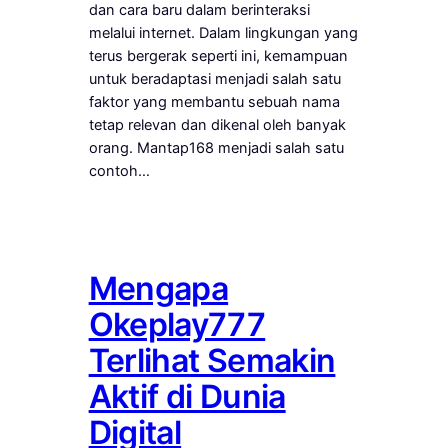
dan cara baru dalam berinteraksi
melalui internet. Dalam lingkungan yang
terus bergerak seperti ini, kemampuan
untuk beradaptasi menjadi salah satu
faktor yang membantu sebuah nama
tetap relevan dan dikenal oleh banyak
orang. Mantap168 menjadi salah satu
contoh…
Mengapa
Okeplay777
Terlihat Semakin
Aktif di Dunia
Digital