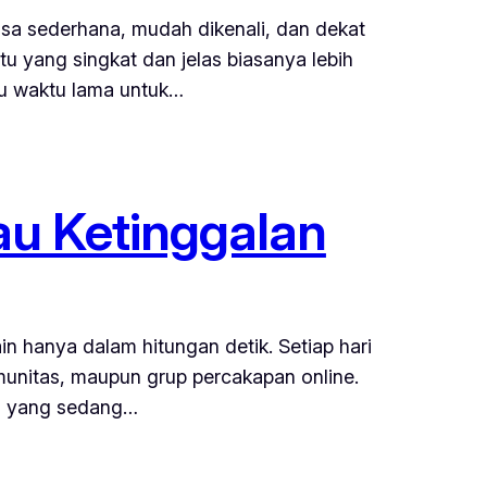
asa sederhana, mudah dikenali, dan dekat
u yang singkat dan jelas biasanya lebih
lu waktu lama untuk…
au Ketinggalan
in hanya dalam hitungan detik. Setiap hari
munitas, maupun grup percakapan online.
hal yang sedang…