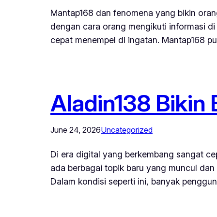
Mantap168 dan fenomena yang bikin orang 
dengan cara orang mengikuti informasi di
cepat menempel di ingatan. Mantap168 pu
Aladin138 Bikin
June 24, 2026
Uncategorized
Di era digital yang berkembang sangat cepa
ada berbagai topik baru yang muncul dan
Dalam kondisi seperti ini, banyak penggun