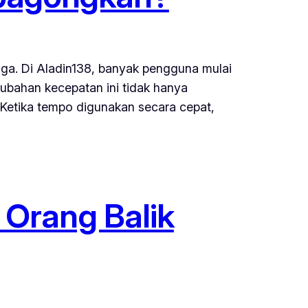
uga. Di Aladin138, banyak pengguna mulai
ubahan kecepatan ini tidak hanya
 Ketika tempo digunakan secara cepat,
Orang Balik