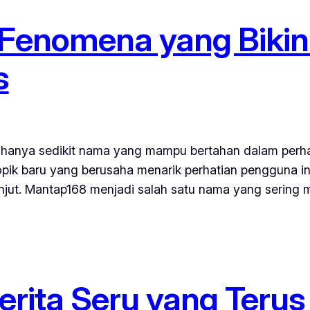
Fenomena yang Bikin
s
l, hanya sedikit nama yang mampu bertahan dalam perhat
 topik baru yang berusaha menarik perhatian pengguna i
njut. Mantap168 menjadi salah satu nama yang sering
erita Seru yang Terus