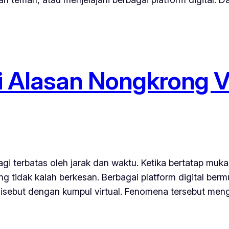
 Alasan Nongkrong V
gi terbatas oleh jarak dan waktu. Ketika bertatap muka
ang tidak kalah berkesan. Berbagai platform digital ber
g disebut dengan kumpul virtual. Fenomena tersebut m