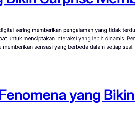
digital sering memberikan pengalaman yang tidak terd
 untuk menciptakan interaksi yang lebih dinamis. Per
a memberikan sensasi yang berbeda dalam setiap sesi.
Fenomena yang Bikin 