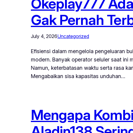
Okeplay777 Ada
Gak Pernah Ter
July 4, 2026
Uncategorized
Efisiensi dalam mengelola pengeluaran bu
modern. Banyak operator seluler saat ini
Namun, keterbatasan waktu serta rasa kan
Mengabaikan sisa kapasitas unduhan…
Mengapa Kombin
Aladin138 Seri