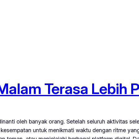
 Malam Terasa Lebih 
nanti oleh banyak orang. Setelah seluruh aktivitas se
i kesempatan untuk menikmati waktu dengan ritme yan
an teman, atau menjelajahi berbagai platform digital.