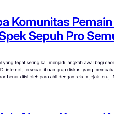
a Komunitas Pemain 
a Spek Sepuh Pro Sem
 yang tepat sering kali menjadi langkah awal bagi seo
Di internet, tersebar ribuan grup diskusi yang membaha
-benar diisi oleh para ahli dengan rekam jejak teruji.