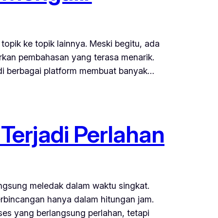
topik ke topik lainnya. Meski begitu, ada
rkan pembahasan yang terasa menarik.
 di berbagai platform membuat banyak…
erjadi Perlahan
 langsung meledak dalam waktu singkat.
rbincangan hanya dalam hitungan jam.
es yang berlangsung perlahan, tetapi