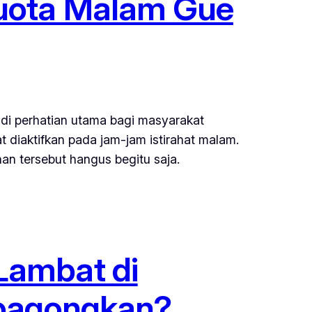
uota Malam Gue
adi perhatian utama bagi masyarakat
 diaktifkan pada jam-jam istirahat malam.
an tersebut hangus begitu saja.
Lambat di
mbagongkan?