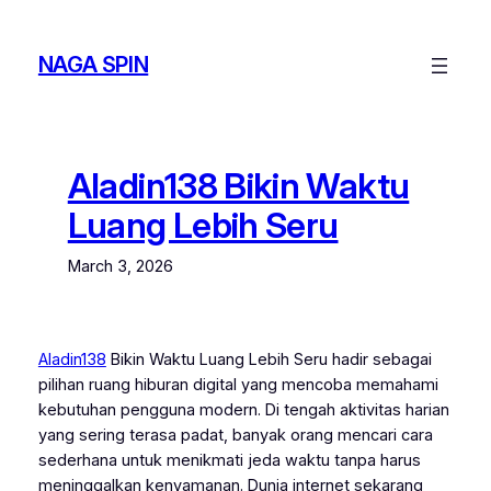
Skip
to
NAGA SPIN
content
Aladin138 Bikin Waktu
Luang Lebih Seru
March 3, 2026
Aladin138
Bikin Waktu Luang Lebih Seru hadir sebagai
pilihan ruang hiburan digital yang mencoba memahami
kebutuhan pengguna modern. Di tengah aktivitas harian
yang sering terasa padat, banyak orang mencari cara
sederhana untuk menikmati jeda waktu tanpa harus
meninggalkan kenyamanan. Dunia internet sekarang