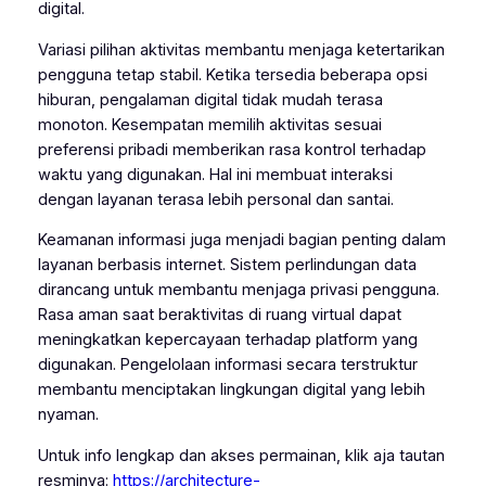
digital.
Variasi pilihan aktivitas membantu menjaga ketertarikan
pengguna tetap stabil. Ketika tersedia beberapa opsi
hiburan, pengalaman digital tidak mudah terasa
monoton. Kesempatan memilih aktivitas sesuai
preferensi pribadi memberikan rasa kontrol terhadap
waktu yang digunakan. Hal ini membuat interaksi
dengan layanan terasa lebih personal dan santai.
Keamanan informasi juga menjadi bagian penting dalam
layanan berbasis internet. Sistem perlindungan data
dirancang untuk membantu menjaga privasi pengguna.
Rasa aman saat beraktivitas di ruang virtual dapat
meningkatkan kepercayaan terhadap platform yang
digunakan. Pengelolaan informasi secara terstruktur
membantu menciptakan lingkungan digital yang lebih
nyaman.
Untuk info lengkap dan akses permainan, klik aja tautan
resminya:
https://architecture-