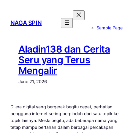
Skip
to
content
NAGA SPIN
Sample Page
Aladin138 dan Cerita
Seru yang Terus
Mengalir
June 21, 2026
Di era digital yang bergerak begitu cepat, perhatian
pengguna internet sering berpindah dari satu topik ke
topik lainnya. Meski begitu, ada beberapa nama yang
tetap mampu bertahan dalam berbagai percakapan