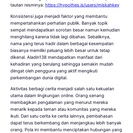
tautan resminya:
https://hypothes.is/users/miskahkey
Konsistensi juga menjadi faktor yang membantu
mempertahankan perhatian publik. Banyak topik
sempat mendapatkan sorotan besar namun kemudian
menghilang karena tidak lagi dibahas. Sebaliknya,
nama yang terus hadir dalam berbagai kesempatan
biasanya memiliki peluang lebih besar untuk tetap
dikenal. Aladin138 mendapatkan manfaat dari
kehadiran yang berulang sehingga semakin mudah
diingat oleh pengguna yang aktif mengikuti
perkembangan dunia digital.
Aktivitas berbagi cerita menjadi salah satu kekuatan
utama dalam lingkungan online. Orang senang
membagikan pengalaman yang menurut mereka
menarik kepada teman atau komunitas yang mereka
ikuti. Dari satu cerita ke cerita lainnya, pembahasan
dapat terus berkembang dan menjangkau lebih banyak
orang. Pola ini membantu menciptakan hubungan yang