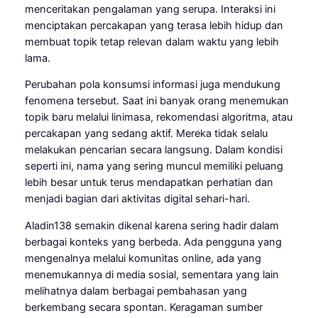
menceritakan pengalaman yang serupa. Interaksi ini
menciptakan percakapan yang terasa lebih hidup dan
membuat topik tetap relevan dalam waktu yang lebih
lama.
Perubahan pola konsumsi informasi juga mendukung
fenomena tersebut. Saat ini banyak orang menemukan
topik baru melalui linimasa, rekomendasi algoritma, atau
percakapan yang sedang aktif. Mereka tidak selalu
melakukan pencarian secara langsung. Dalam kondisi
seperti ini, nama yang sering muncul memiliki peluang
lebih besar untuk terus mendapatkan perhatian dan
menjadi bagian dari aktivitas digital sehari-hari.
Aladin138 semakin dikenal karena sering hadir dalam
berbagai konteks yang berbeda. Ada pengguna yang
mengenalnya melalui komunitas online, ada yang
menemukannya di media sosial, sementara yang lain
melihatnya dalam berbagai pembahasan yang
berkembang secara spontan. Keragaman sumber