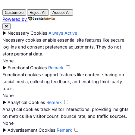
Customize
Reject All
Accept All
Powered by
✖
►
Necessary Cookies
Always Active
Necessary cookies enable essential site features like secure
log-ins and consent preference adjustments. They do not
store personal data.
None
►
Functional Cookies
Remark
Functional cookies support features like content sharing on
social media, collecting feedback, and enabling third-party
tools.
None
►
Analytical Cookies
Remark
Analytical cookies track visitor interactions, providing insights
on metrics like visitor count, bounce rate, and traffic sources.
None
►
Advertisement Cookies
Remark