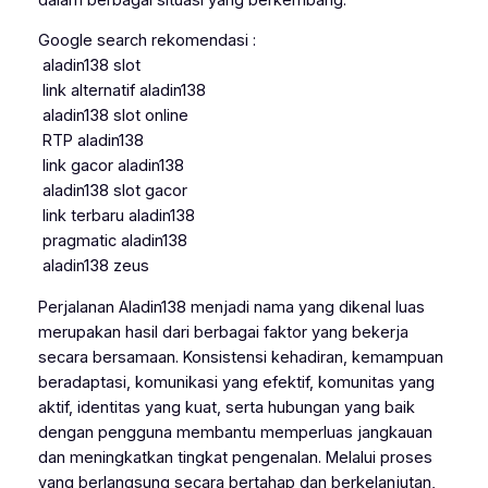
Google search rekomendasi :
aladin138 slot
link alternatif aladin138
aladin138 slot online
RTP aladin138
link gacor aladin138
aladin138 slot gacor
link terbaru aladin138
pragmatic aladin138
aladin138 zeus
Perjalanan Aladin138 menjadi nama yang dikenal luas
merupakan hasil dari berbagai faktor yang bekerja
secara bersamaan. Konsistensi kehadiran, kemampuan
beradaptasi, komunikasi yang efektif, komunitas yang
aktif, identitas yang kuat, serta hubungan yang baik
dengan pengguna membantu memperluas jangkauan
dan meningkatkan tingkat pengenalan. Melalui proses
yang berlangsung secara bertahap dan berkelanjutan,