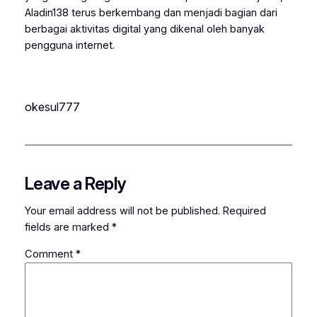
Aladin138 terus berkembang dan menjadi bagian dari
berbagai aktivitas digital yang dikenal oleh banyak
pengguna internet.
okesul777
Leave a Reply
Your email address will not be published.
Required
fields are marked
*
Comment
*