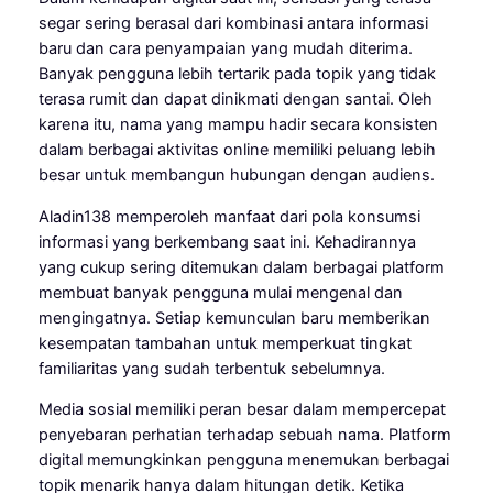
segar sering berasal dari kombinasi antara informasi
baru dan cara penyampaian yang mudah diterima.
Banyak pengguna lebih tertarik pada topik yang tidak
terasa rumit dan dapat dinikmati dengan santai. Oleh
karena itu, nama yang mampu hadir secara konsisten
dalam berbagai aktivitas online memiliki peluang lebih
besar untuk membangun hubungan dengan audiens.
Aladin138 memperoleh manfaat dari pola konsumsi
informasi yang berkembang saat ini. Kehadirannya
yang cukup sering ditemukan dalam berbagai platform
membuat banyak pengguna mulai mengenal dan
mengingatnya. Setiap kemunculan baru memberikan
kesempatan tambahan untuk memperkuat tingkat
familiaritas yang sudah terbentuk sebelumnya.
Media sosial memiliki peran besar dalam mempercepat
penyebaran perhatian terhadap sebuah nama. Platform
digital memungkinkan pengguna menemukan berbagai
topik menarik hanya dalam hitungan detik. Ketika