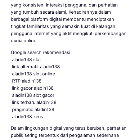
yang konsisten, interaksi pengguna, dan perhatian
yang tumbuh secara alami. Kehadirannya dalam
berbagai platform digital membantu menciptakan
tingkat familiaritas yang semakin kuat di kalangan
pengguna internet yang aktif mengikuti perkembangan
dunia online.
Google search rekomendasi :
aladin138 slot
link alternatif aladin138
aladin138 slot online
RTP aladin138
link gacor aladin138
aladin138 slot gacor
link terbaru aladin138
pragmatic aladin138
aladin138 zeus
Dalam lingkungan digital yang terus berubah, perhatian
publik sering terbentuk dari pengalaman sederhana