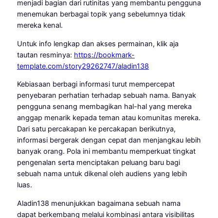
menjadi bagian dari rutinitas yang membantu pengguna
menemukan berbagai topik yang sebelumnya tidak
mereka kenal.
Untuk info lengkap dan akses permainan, klik aja
tautan resminya:
https://bookmark-
template.com/story29262747/aladin138
Kebiasaan berbagi informasi turut mempercepat
penyebaran perhatian terhadap sebuah nama. Banyak
pengguna senang membagikan hal-hal yang mereka
anggap menarik kepada teman atau komunitas mereka.
Dari satu percakapan ke percakapan berikutnya,
informasi bergerak dengan cepat dan menjangkau lebih
banyak orang. Pola ini membantu memperkuat tingkat
pengenalan serta menciptakan peluang baru bagi
sebuah nama untuk dikenal oleh audiens yang lebih
luas.
Aladin138 menunjukkan bagaimana sebuah nama
dapat berkembang melalui kombinasi antara visibilitas