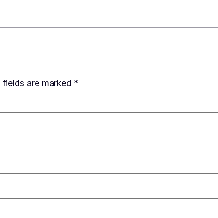
 fields are marked
*