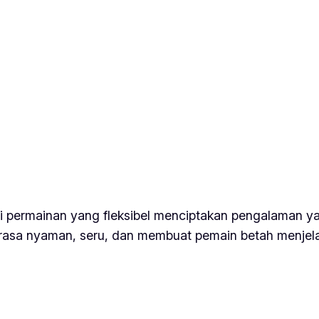
iasi permainan yang fleksibel menciptakan pengalaman y
rasa nyaman, seru, dan membuat pemain betah menjelaj