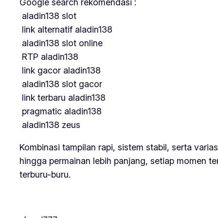
Google search rekomendasi :
aladin138 slot
link alternatif aladin138
aladin138 slot online
RTP aladin138
link gacor aladin138
aladin138 slot gacor
link terbaru aladin138
pragmatic aladin138
aladin138 zeus
Kombinasi tampilan rapi, sistem stabil, serta var
hingga permainan lebih panjang, setiap momen te
terburu-buru.