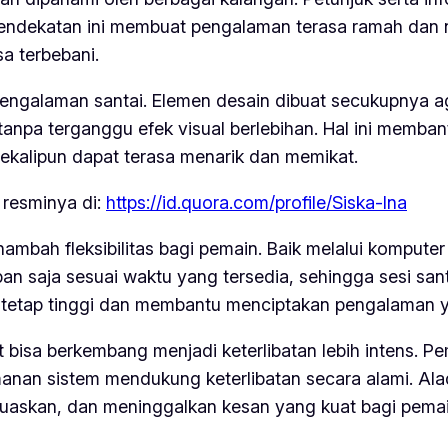
Pendekatan ini membuat pengalaman terasa ramah dan
a terbebani.
ngalaman santai. Elemen desain dibuat secukupnya agar
 tanpa terganggu efek visual berlebihan. Hal ini mem
ekalipun dapat terasa menarik dan memikat.
resminya di:
https://id.quora.com/profile/Siska-Ina
mbah fleksibilitas bagi pemain. Baik melalui komputer
n saja sesuai waktu yang tersedia, sehingga sesi san
tan tetap tinggi dan membantu menciptakan pengalama
et bisa berkembang menjadi keterlibatan lebih intens.
yamanan sistem mendukung keterlibatan secara alami. A
muaskan, dan meninggalkan kesan yang kuat bagi pemai