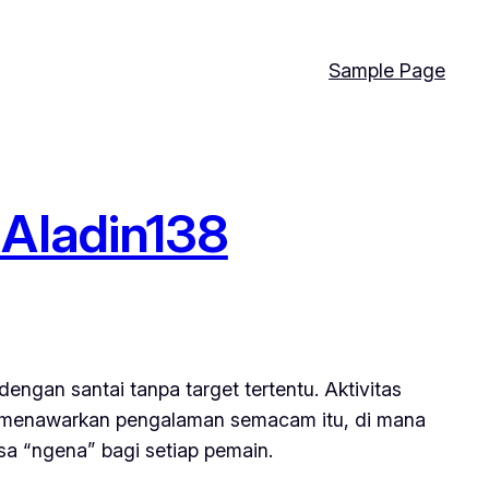
Sample Page
 Aladin138
ngan santai tanpa target tertentu. Aktivitas
menawarkan pengalaman semacam itu, di mana
a “ngena” bagi setiap pemain.