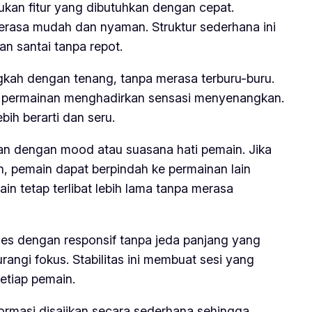
mukan fitur yang dibutuhkan dengan cepat.
terasa mudah dan nyaman. Struktur sederhana ini
n santai tanpa repot.
ngkah dengan tenang, tanpa merasa terburu-buru.
an permainan menghadirkan sensasi menyenangkan.
bih berarti dan seru.
han dengan mood atau suasana hati pemain. Jika
h, pemain dapat berpindah ke permainan lain
in tetap terlibat lebih lama tanpa merasa
ses dengan responsif tanpa jeda panjang yang
ngi fokus. Stabilitas ini membuat sesi yang
tiap pemain.
formasi disajikan secara sederhana sehingga