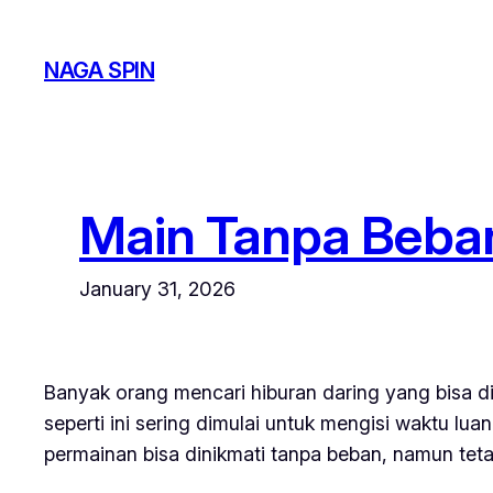
Skip
to
NAGA SPIN
content
Main Tanpa Beban
January 31, 2026
Banyak orang mencari hiburan daring yang bisa di
seperti ini sering dimulai untuk mengisi waktu l
permainan bisa dinikmati tanpa beban, namun tet