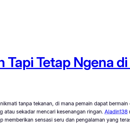
 Tapi Tetap Ngena di
nikmati tanpa tekanan, di mana pemain dapat bermain de
uang atau sekadar mencari kesenangan ringan.
Aladin138
ap memberikan sensasi seru dan pengalaman yang teras