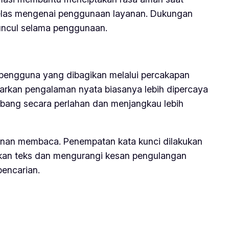
 jelas mengenai penggunaan layanan. Dukungan
uncul selama penggunaan.
n pengguna yang dibagikan melalui percakapan
sarkan pengalaman nyata biasanya lebih dipercaya
mbang secara perlahan dan menjangkau lebih
nan membaca. Penempatan kata kunci dilakukan
nikan teks dan mengurangi kesan pengulangan
pencarian.