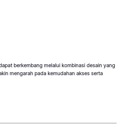
 dapat berkembang melalui kombinasi desain yang
emakin mengarah pada kemudahan akses serta