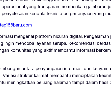
kan operasional yang transparan memberikan gambaran
penyelesaian kendala teknis atau pertanyaan yang m
ntap168baru.com
nformasi mengenai platform hiburan digital. Pengalama
 yang ingin mencoba layanan serupa. Rekomendasi berda
kungan komunitas yang aktif membantu informasi berke
eimbangan antara penyampaian informasi dan kenyama
an. Variasi struktur kalimat membantu menciptakan keu
antu meningkatkan peluang halaman tampil dalam hasil 