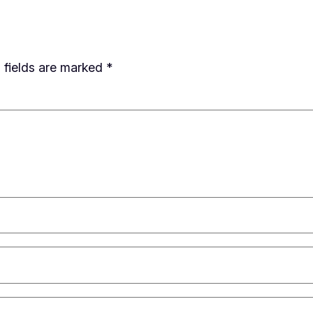
 fields are marked
*