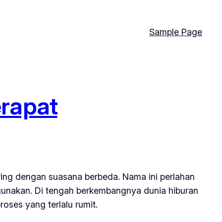
Sample Page
erapat
ring dengan suasana berbeda. Nama ini perlahan
unakan. Di tengah berkembangnya dunia hiburan
oses yang terlalu rumit.