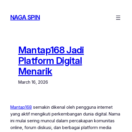
Skip
to
NAGA SPIN
content
Mantap168 Jadi
Platform Digital
Menarik
March 16, 2026
Mantap168
semakin dikenal oleh pengguna internet
yang aktif mengikuti perkembangan dunia digital. Nama
ini mulai sering muncul dalam percakapan komunitas
online, forum diskusi, dan berbagai platform media