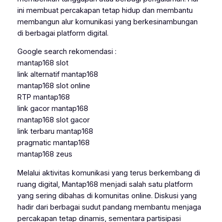
ini membuat percakapan tetap hidup dan membantu
membangun alur komunikasi yang berkesinambungan
di berbagai platform digital.
Google search rekomendasi :
mantap168 slot
link alternatif mantap168
mantap168 slot online
RTP mantap168
link gacor mantap168
mantap168 slot gacor
link terbaru mantap168
pragmatic mantap168
mantap168 zeus
Melalui aktivitas komunikasi yang terus berkembang di
ruang digital, Mantap168 menjadi salah satu platform
yang sering dibahas di komunitas online. Diskusi yang
hadir dari berbagai sudut pandang membantu menjaga
percakapan tetap dinamis, sementara partisipasi