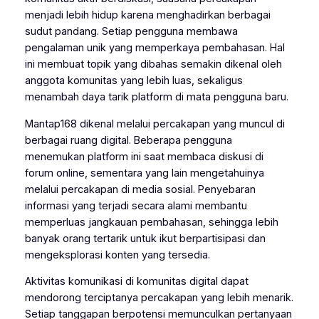
menjadi lebih hidup karena menghadirkan berbagai
sudut pandang. Setiap pengguna membawa
pengalaman unik yang memperkaya pembahasan. Hal
ini membuat topik yang dibahas semakin dikenal oleh
anggota komunitas yang lebih luas, sekaligus
menambah daya tarik platform di mata pengguna baru.
Mantap168 dikenal melalui percakapan yang muncul di
berbagai ruang digital. Beberapa pengguna
menemukan platform ini saat membaca diskusi di
forum online, sementara yang lain mengetahuinya
melalui percakapan di media sosial. Penyebaran
informasi yang terjadi secara alami membantu
memperluas jangkauan pembahasan, sehingga lebih
banyak orang tertarik untuk ikut berpartisipasi dan
mengeksplorasi konten yang tersedia.
Aktivitas komunikasi di komunitas digital dapat
mendorong terciptanya percakapan yang lebih menarik.
Setiap tanggapan berpotensi memunculkan pertanyaan