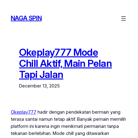
Skip
to
NAGA SPIN
content
Okeplay777 Mode
Chill Aktif, Main Pelan
Tapi Jalan
December 13, 2025
Okeplay777
hadir dengan pendekatan bermain yang
terasa santai namun tetap aktif. Banyak pemain memilih
platform ini karena ingin menikmati permainan tanpa
tekanan berlebihan. Mode chill yang ditawarkan