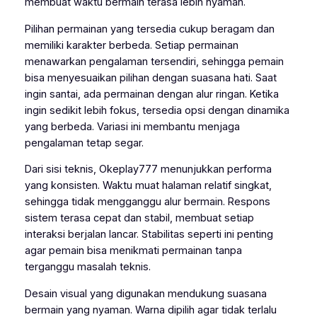
membuat waktu bermain terasa lebih nyaman.
Pilihan permainan yang tersedia cukup beragam dan
memiliki karakter berbeda. Setiap permainan
menawarkan pengalaman tersendiri, sehingga pemain
bisa menyesuaikan pilihan dengan suasana hati. Saat
ingin santai, ada permainan dengan alur ringan. Ketika
ingin sedikit lebih fokus, tersedia opsi dengan dinamika
yang berbeda. Variasi ini membantu menjaga
pengalaman tetap segar.
Dari sisi teknis, Okeplay777 menunjukkan performa
yang konsisten. Waktu muat halaman relatif singkat,
sehingga tidak mengganggu alur bermain. Respons
sistem terasa cepat dan stabil, membuat setiap
interaksi berjalan lancar. Stabilitas seperti ini penting
agar pemain bisa menikmati permainan tanpa
terganggu masalah teknis.
Desain visual yang digunakan mendukung suasana
bermain yang nyaman. Warna dipilih agar tidak terlalu