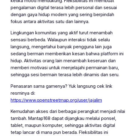
ketika mood mendukung. Fleksibilitas ini membuat
pengalaman digital terasa lebih personal dan sesuai
dengan gaya hidup modern yang sering berpindah
fokus antara aktivitas satu dan lainnya.
Lingkungan komunitas yang aktif turut menambah
sensasi berbeda. Walaupun interaksi tidak selalu
langsung, mengetahui banyak pengguna lain juga
sedang bermain memberikan kesan bahwa platform ini
hidup. Aktivitas orang lain menambah keseruan dan
memberi motivasi untuk menjelajahi permainan baru,
sehingga sesi bermain terasa lebih dinamis dan seru.
Penasaran sama gamenya? Yuk langsung cek link
resminya di:
https://www.openstreetmap.org/user/jajalim
Kemudahan akses dari berbagai perangkat menjadi nilai
tambah. Mantap168 dapat dijangkau melalui ponsel,
tablet, maupun komputer, sehingga aktivitas digital
tetap lancar di mana pun berada. Fleksibilitas ini