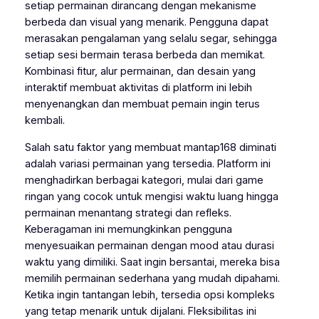
setiap permainan dirancang dengan mekanisme
berbeda dan visual yang menarik. Pengguna dapat
merasakan pengalaman yang selalu segar, sehingga
setiap sesi bermain terasa berbeda dan memikat.
Kombinasi fitur, alur permainan, dan desain yang
interaktif membuat aktivitas di platform ini lebih
menyenangkan dan membuat pemain ingin terus
kembali.
Salah satu faktor yang membuat mantap168 diminati
adalah variasi permainan yang tersedia. Platform ini
menghadirkan berbagai kategori, mulai dari game
ringan yang cocok untuk mengisi waktu luang hingga
permainan menantang strategi dan refleks.
Keberagaman ini memungkinkan pengguna
menyesuaikan permainan dengan mood atau durasi
waktu yang dimiliki. Saat ingin bersantai, mereka bisa
memilih permainan sederhana yang mudah dipahami.
Ketika ingin tantangan lebih, tersedia opsi kompleks
yang tetap menarik untuk dijalani. Fleksibilitas ini