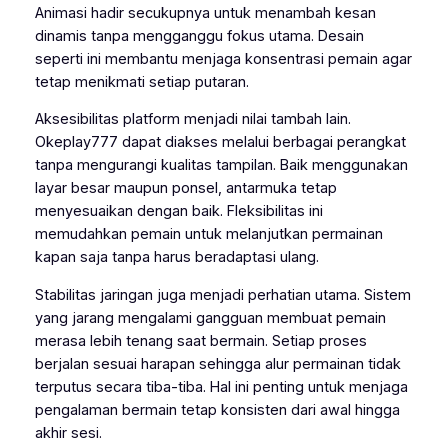
Animasi hadir secukupnya untuk menambah kesan
dinamis tanpa mengganggu fokus utama. Desain
seperti ini membantu menjaga konsentrasi pemain agar
tetap menikmati setiap putaran.
Aksesibilitas platform menjadi nilai tambah lain.
Okeplay777 dapat diakses melalui berbagai perangkat
tanpa mengurangi kualitas tampilan. Baik menggunakan
layar besar maupun ponsel, antarmuka tetap
menyesuaikan dengan baik. Fleksibilitas ini
memudahkan pemain untuk melanjutkan permainan
kapan saja tanpa harus beradaptasi ulang.
Stabilitas jaringan juga menjadi perhatian utama. Sistem
yang jarang mengalami gangguan membuat pemain
merasa lebih tenang saat bermain. Setiap proses
berjalan sesuai harapan sehingga alur permainan tidak
terputus secara tiba-tiba. Hal ini penting untuk menjaga
pengalaman bermain tetap konsisten dari awal hingga
akhir sesi.