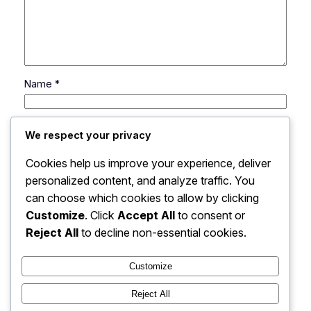
Name
*
Email
*
We respect your privacy
Cookies help us improve your experience, deliver
Website
personalized content, and analyze traffic. You
can choose which cookies to allow by clicking
Save my name, email, and website in this browser
Customize
. Click
Accept All
to consent or
for the next time I comment.
Reject All
to decline non-essential cookies.
Customize
Reject All