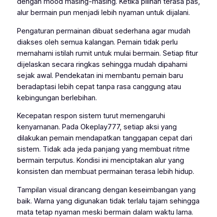
dengan mood masing-masing. Ketika pilihan terasa pas,
alur bermain pun menjadi lebih nyaman untuk dijalani.
Pengaturan permainan dibuat sederhana agar mudah
diakses oleh semua kalangan. Pemain tidak perlu
memahami istilah rumit untuk mulai bermain. Setiap fitur
dijelaskan secara ringkas sehingga mudah dipahami
sejak awal. Pendekatan ini membantu pemain baru
beradaptasi lebih cepat tanpa rasa canggung atau
kebingungan berlebihan.
Kecepatan respon sistem turut memengaruhi
kenyamanan. Pada Okeplay777, setiap aksi yang
dilakukan pemain mendapatkan tanggapan cepat dari
sistem. Tidak ada jeda panjang yang membuat ritme
bermain terputus. Kondisi ini menciptakan alur yang
konsisten dan membuat permainan terasa lebih hidup.
Tampilan visual dirancang dengan keseimbangan yang
baik. Warna yang digunakan tidak terlalu tajam sehingga
mata tetap nyaman meski bermain dalam waktu lama.