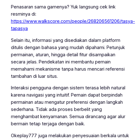
Penasaran sama gamenya? Yuk langsung cek link
resminya di:
https://www.walkscore.com/people/268206561206/tasya-
tapasya
Selain itu, informasi yang disediakan dalam platform
ditulis dengan bahasa yang mudah dipahami. Petunjuk
permainan, aturan, hingga detail fitur disampaikan
secara jelas. Pendekatan ini membantu pemain
memahami mekanisme tanpa harus mencari referensi
tambahan di luar situs.
Interaksi pengguna dengan sistem terasa lebih natural
karena navigasi yang intuitif. Pemain dapat berpindah
permainan atau mengatur preferensi dengan langkah
sederhana. Tidak ada proses berbelit yang
menghambat kenyamanan. Semua dirancang agar alur
bermain tetap terjaga dengan baik.
Okeplay777 juga melakukan penyesuaian berkala untuk