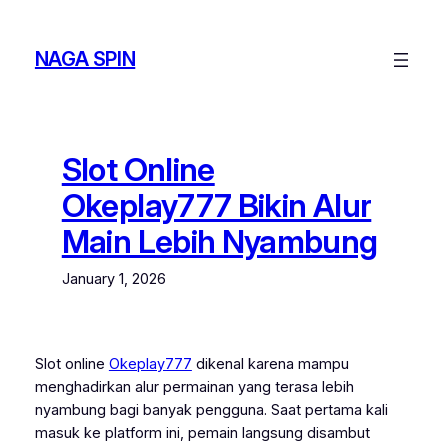
Skip
to
NAGA SPIN
content
Slot Online
Okeplay777 Bikin Alur
Main Lebih Nyambung
January 1, 2026
Slot online
Okeplay777
dikenal karena mampu
menghadirkan alur permainan yang terasa lebih
nyambung bagi banyak pengguna. Saat pertama kali
masuk ke platform ini, pemain langsung disambut