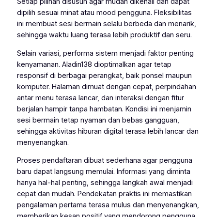
Setiap pilihan disusun agar mudah dikenali dan dapat
dipilih sesuai minat atau mood pengguna. Fleksibilitas
ini membuat sesi bermain selalu berbeda dan menarik,
sehingga waktu luang terasa lebih produktif dan seru.
Selain variasi, performa sistem menjadi faktor penting
kenyamanan. Aladin138 dioptimalkan agar tetap
responsif di berbagai perangkat, baik ponsel maupun
komputer. Halaman dimuat dengan cepat, perpindahan
antar menu terasa lancar, dan interaksi dengan fitur
berjalan hampir tanpa hambatan. Kondisi ini menjamin
sesi bermain tetap nyaman dan bebas gangguan,
sehingga aktivitas hiburan digital terasa lebih lancar dan
menyenangkan.
Proses pendaftaran dibuat sederhana agar pengguna
baru dapat langsung memulai. Informasi yang diminta
hanya hal-hal penting, sehingga langkah awal menjadi
cepat dan mudah. Pendekatan praktis ini memastikan
pengalaman pertama terasa mulus dan menyenangkan,
memberikan kesan positif yang mendorong pengguna