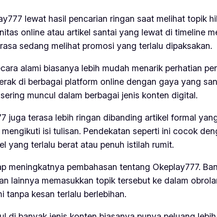
77 lewat hasil pencarian ringan saat melihat topik hib
 online atau artikel santai yang lewat di timeline med
erasa sedang melihat promosi yang terlalu dipaksakan.
secara alami biasanya lebih mudah menarik perhatian p
erak di berbagai platform online dengan gaya yang sa
ring muncul dalam berbagai jenis konten digital.
juga terasa lebih ringan dibanding artikel formal ya
ngikuti isi tulisan. Pendekatan seperti ini cocok de
 yang terlalu berat atau penuh istilah rumit.
dap meningkatnya pembahasan tentang Okeplay777. Ban
 lainnya memasukkan topik tersebut ke dalam obrolan k
tanpa kesan terlalu berlebihan.
di banyak jenis konten biasanya punya peluang lebih 