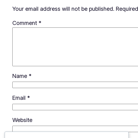
Your email address will not be published.
Required
Comment
*
Name
*
Email
*
Website