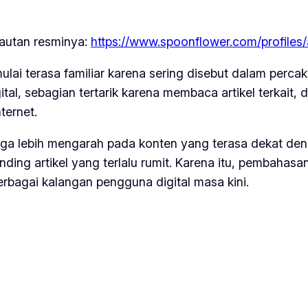
tautan resminya:
https://www.spoonflower.com/profiles
ulai terasa familiar karena sering disebut dalam perc
tal, sebagian tertarik karena membaca artikel terkait,
ternet.
uga lebih mengarah pada konten yang terasa dekat de
nding artikel yang terlalu rumit. Karena itu, pembahas
bagai kalangan pengguna digital masa kini.