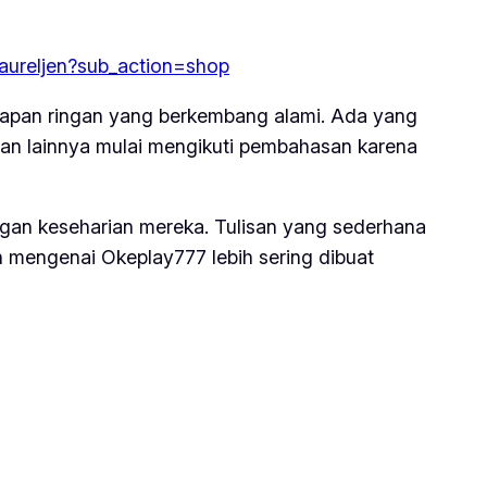
/aureljen?sub_action=shop
akapan ringan yang berkembang alami. Ada yang
 dan lainnya mulai mengikuti pembahasan karena
ngan keseharian mereka. Tulisan yang sederhana
an mengenai Okeplay777 lebih sering dibuat