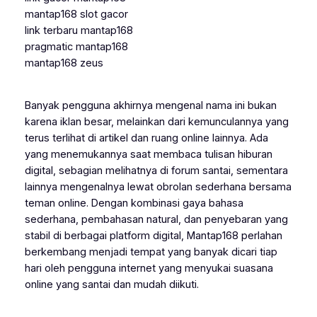
mantap168 slot gacor
link terbaru mantap168
pragmatic mantap168
mantap168 zeus
Banyak pengguna akhirnya mengenal nama ini bukan
karena iklan besar, melainkan dari kemunculannya yang
terus terlihat di artikel dan ruang online lainnya. Ada
yang menemukannya saat membaca tulisan hiburan
digital, sebagian melihatnya di forum santai, sementara
lainnya mengenalnya lewat obrolan sederhana bersama
teman online. Dengan kombinasi gaya bahasa
sederhana, pembahasan natural, dan penyebaran yang
stabil di berbagai platform digital, Mantap168 perlahan
berkembang menjadi tempat yang banyak dicari tiap
hari oleh pengguna internet yang menyukai suasana
online yang santai dan mudah diikuti.