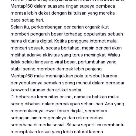
Mantap168 dalam suasana ringan supaya pembaca
merasa lebih dekat dengan isi tulisan yang mereka
baca setiap hari.
Selain itu, perkembangan pencarian organik ikut
memberi pengaruh besar terhadap popularitas sebuah
nama di dunia digital. Ketika pengguna internet mulai
mencari sesuatu secara bertahap, mesin pencari akan
melihat adanya aktivitas yang terus meningkat. Walau
tidak selalu langsung viral besar, pertumbuhan yang
stabil sering memberi dampak lebih panjang.
Mantap168 mulai menunjukkan pola tersebut karena
penyebutannya semakin sering muncul dalam berbagai
keyword turunan dan artikel santai.
Di beberapa komunitas online, nama ini bahkan mulai
sering dibahas dalam percakapan sehari-hari. Ada yang
menemukannya lewat forum digital, sementara
sebagian lain mengenalnya dari rekomendasi
sederhana di media sosial. Situasi seperti ini membantu
menciptakan kesan yang lebih natural karena