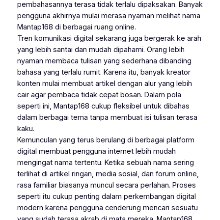
pembahasannya terasa tidak terlalu dipaksakan. Banyak
pengguna akhirnya mulai merasa nyaman melihat nama
Mantap168 di berbagai ruang online.
Tren komunikasi digital sekarang juga bergerak ke arah
yang lebih santai dan mudah dipahami. Orang lebih
nyaman membaca tulisan yang sederhana dibanding
bahasa yang terlalu rumit. Karena itu, banyak kreator
konten mulai membuat artikel dengan alur yang lebih
cair agar pembaca tidak cepat bosan. Dalam pola
seperti ini, Mantap168 cukup fleksibel untuk dibahas
dalam berbagai tema tanpa membuat isi tulisan terasa
kaku.
Kemunculan yang terus berulang di berbagai platform
digital membuat pengguna internet lebih mudah
mengingat nama tertentu. Ketika sebuah nama sering
terlihat di artikel ringan, media sosial, dan forum online,
rasa familiar biasanya muncul secara perlahan. Proses
seperti itu cukup penting dalam perkembangan digital
modern karena pengguna cenderung mencari sesuatu
yang sudah terasa akrab di mata mereka. Mantap168