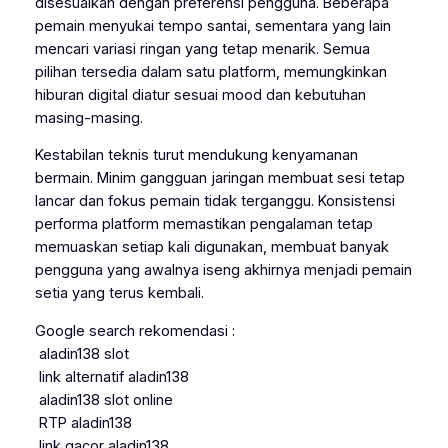
disesuaikan dengan preferensi pengguna. Beberapa
pemain menyukai tempo santai, sementara yang lain
mencari variasi ringan yang tetap menarik. Semua
pilihan tersedia dalam satu platform, memungkinkan
hiburan digital diatur sesuai mood dan kebutuhan
masing-masing.
Kestabilan teknis turut mendukung kenyamanan
bermain. Minim gangguan jaringan membuat sesi tetap
lancar dan fokus pemain tidak terganggu. Konsistensi
performa platform memastikan pengalaman tetap
memuaskan setiap kali digunakan, membuat banyak
pengguna yang awalnya iseng akhirnya menjadi pemain
setia yang terus kembali.
Google search rekomendasi :
aladin138 slot
link alternatif aladin138
aladin138 slot online
RTP aladin138
link gacor aladin138