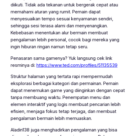
diikuti. Tidak ada tekanan untuk bergerak cepat atau
memahami aturan yang rumit. Pemain dapat
menyesuaikan tempo sesuai kenyamanan sendiri,
sehingga sesi terasa alami dan menyenangkan.
Kebebasan menentukan alur bermain membuat
pengalaman lebih personal, cocok bagi mereka yang
ingin hiburan ringan namun tetap seru.
Penasaran sama gamenya? Yuk langsung cek link
resminya di:
https://www.ted.com/profiles/51135539
Struktur halaman yang tertata rapi mempermudah
eksplorasi berbagai kategori dan permainan. Pemain
dapat menemukan game yang diinginkan dengan cepat
tanpa membuang waktu. Penempatan menu dan
elemen interaktif yang logis membuat pencarian lebih
efisien, menjaga fokus tetap terjaga, dan membuat
pengalaman bermain lebih memuaskan.
Aladin138 juga menghadirkan pengalaman yang bisa