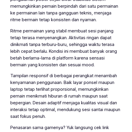
memungkinkan pemain berpindah dari satu permainan
ke permainan lain tanpa gangguan teknis, menjaga
ritme bermain tetap konsisten dan nyaman.
Ritme permainan yang stabil membuat sesi panjang
tetap terasa menyenangkan. Aktivitas ringan dapat
dinikmati tanpa terburu-buru, sehingga waktu terasa
lebih cepat berlalu. Kondisi ini membuat banyak orang
betah berlama-lama di platform karena sensasi
bermain yang konsisten dan sesuai mood.
Tampilan responsif di berbagai perangkat menambah
kenyamanan penggunaan. Baik layar ponsel maupun
laptop tetap terlihat proporsional, memungkinkan
pemain menikmati hiburan di rumah maupun saat
bepergian. Desain adaptif menjaga kualitas visual dan
interaksi tetap optimal, mendukung sesi santai maupun
saat fokus penuh.
Penasaran sama gamenya? Yuk langsung cek link