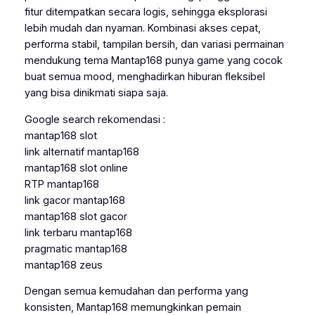
fitur ditempatkan secara logis, sehingga eksplorasi
lebih mudah dan nyaman. Kombinasi akses cepat,
performa stabil, tampilan bersih, dan variasi permainan
mendukung tema Mantap168 punya game yang cocok
buat semua mood, menghadirkan hiburan fleksibel
yang bisa dinikmati siapa saja.
Google search rekomendasi :
mantap168 slot
link alternatif mantap168
mantap168 slot online
RTP mantap168
link gacor mantap168
mantap168 slot gacor
link terbaru mantap168
pragmatic mantap168
mantap168 zeus
Dengan semua kemudahan dan performa yang
konsisten, Mantap168 memungkinkan pemain