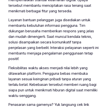
tersebut membantu menciptakan rasa tenang saat
menikmati berbagai fitur yang tersedia.
Layanan bantuan pelanggan juga disediakan untuk
membantu kebutuhan informasi pengguna. Tim
dukungan berusaha memberikan respons yang jelas
dan mudah dimengerti. Saat muncul kendala teknis,
solusi disampaikan secara komunikatif tanpa
penjelasan yang berbelit. Interaksi pelayanan seperti ini
membantu menjaga pengalaman penggunaan tetap
positif.
Fleksibilitas waktu akses menjadi nilai lebih yang
ditawarkan platform. Pengguna bebas membuka
layanan sesuai keinginan pribadi tanpa aturan yang
terlalu ketat. Kebebasan tersebut memberi ruang bagi
siapa pun untuk menikmati hiburan digital saat memiliki
waktu senggang.
Penasaran sama gamenya? Yuk langsung cek link