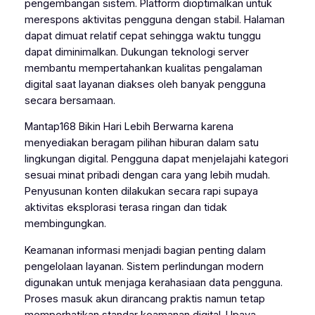
pengembangan sistem. Platform dioptimalkan untuk
merespons aktivitas pengguna dengan stabil. Halaman
dapat dimuat relatif cepat sehingga waktu tunggu
dapat diminimalkan. Dukungan teknologi server
membantu mempertahankan kualitas pengalaman
digital saat layanan diakses oleh banyak pengguna
secara bersamaan.
Mantap168 Bikin Hari Lebih Berwarna karena
menyediakan beragam pilihan hiburan dalam satu
lingkungan digital. Pengguna dapat menjelajahi kategori
sesuai minat pribadi dengan cara yang lebih mudah.
Penyusunan konten dilakukan secara rapi supaya
aktivitas eksplorasi terasa ringan dan tidak
membingungkan.
Keamanan informasi menjadi bagian penting dalam
pengelolaan layanan. Sistem perlindungan modern
digunakan untuk menjaga kerahasiaan data pengguna.
Proses masuk akun dirancang praktis namun tetap
memperhatikan standar keamanan digital. Upaya