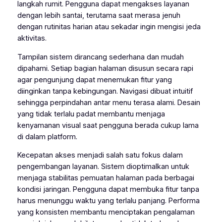
langkah rumit. Pengguna dapat mengakses layanan
dengan lebih santai, terutama saat merasa jenuh
dengan rutinitas harian atau sekadar ingin mengisi jeda
aktivitas.
Tampilan sistem dirancang sederhana dan mudah
dipahami. Setiap bagian halaman disusun secara rapi
agar pengunjung dapat menemukan fitur yang
diinginkan tanpa kebingungan. Navigasi dibuat intuitif
sehingga perpindahan antar menu terasa alami. Desain
yang tidak terlalu padat membantu menjaga
kenyamanan visual saat pengguna berada cukup lama
di dalam platform.
Kecepatan akses menjadi salah satu fokus dalam
pengembangan layanan. Sistem dioptimalkan untuk
menjaga stabilitas pemuatan halaman pada berbagai
kondisi jaringan. Pengguna dapat membuka fitur tanpa
harus menunggu waktu yang terlalu panjang. Performa
yang konsisten membantu menciptakan pengalaman