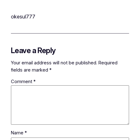
okesul777
Leave a Reply
Your email address will not be published.
Required
fields are marked
*
Comment
*
Name
*