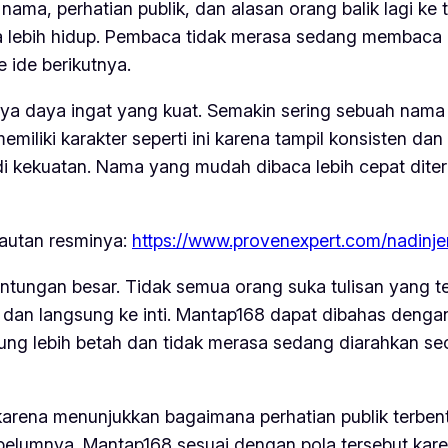
ma, perhatian publik, dan alasan orang balik lagi ke 
 lebih hidup. Pembaca tidak merasa sedang membaca 
e ide berikutnya.
a daya ingat yang kuat. Semakin sering sebuah nama
iliki karakter seperti ini karena tampil konsisten dan 
di kekuatan. Nama yang mudah dibaca lebih cepat dite
tautan resminya:
https://www.provenexpert.com/nadinje
ungan besar. Tidak semua orang suka tulisan yang ter
 dan langsung ke inti. Mantap168 dapat dibahas denga
ung lebih betah dan tidak merasa sedang diarahkan seca
karena menunjukkan bagaimana perhatian publik terbentu
sebelumnya. Mantap168 sesuai dengan pola tersebut ka