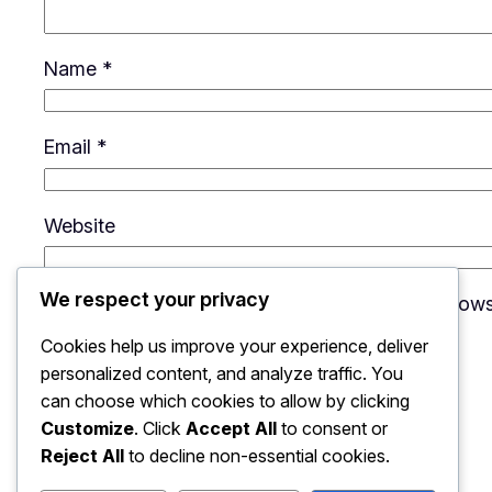
Name
*
Email
*
Website
We respect your privacy
Save my name, email, and website in this brows
Cookies help us improve your experience, deliver
personalized content, and analyze traffic. You
can choose which cookies to allow by clicking
Customize
. Click
Accept All
to consent or
Reject All
to decline non-essential cookies.