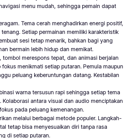
 navigasi menu mudah, sehingga pemain dapat
ragam. Tema cerah menghadirkan energi positif,
enang. Setiap permainan memiliki karakteristik
embuat sesi tetap menarik, bahkan bagi yang
an bermain lebih hidup dan memikat.
, tombol merespons tepat, dan animasi berjalan
 fokus menikmati setiap putaran. Pemula maupun
nggu peluang keberuntungan datang. Kestabilan
binasi warna tersusun rapi sehingga setiap tema
 Kolaborasi antara visual dan audio menciptakan
 fokus pada peluang kemenangan.
ikan melalui berbagai metode populer. Langkah-
al tetap bisa menyesuaikan diri tanpa rasa
 di setiap putaran.