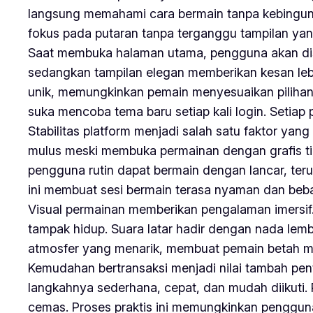
langsung memahami cara bermain tanpa kebingun
fokus pada putaran tanpa terganggu tampilan yang
Saat membuka halaman utama, pengguna akan disa
sedangkan tampilan elegan memberikan kesan lebih
unik, memungkinkan pemain menyesuaikan pilihan 
suka mencoba tema baru setiap kali login. Seti
Stabilitas platform menjadi salah satu faktor ya
mulus meski membuka permainan dengan grafis ti
pengguna rutin dapat bermain dengan lancar, te
ini membuat sesi bermain terasa nyaman dan beb
Visual permainan memberikan pengalaman imersif. 
tampak hidup. Suara latar hadir dengan nada lem
atmosfer yang menarik, membuat pemain betah me
Kemudahan bertransaksi menjadi nilai tambah pe
langkahnya sederhana, cepat, dan mudah diikuti. 
cemas. Proses praktis ini memungkinkan penggun