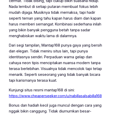
cermat. Tidak bising, tapi cukup bikin suasana hidup.
Nada lembut di setiap putaran membuat fokus lebih
mudah dijaga. Musiknya tidak memaksa, tapi hadir
seperti teman yang tahu kapan harus diam dan kapan
harus memberi semangat. Kombinasi sederhana inilah
yang bikin banyak pengguna betah tanpa sadar
menghabiskan waktu lama di dalamnya.
Dari segi tampilan, Mantap168 punya gaya yang bersih
dan elegan. Tidak meniru situs lain, tapi punya
identitasnya sendiri. Perpaduan warna gelap dan
cahaya neon tipis menciptakan nuansa modern tanpa
terasa berlebihan. Visualnya tidak mencolok tapi tetap
menarik. Seperti seseorang yang tidak banyak bicara
tapi karismanya terasa kuat.
Kunjungi situs resmi mantap168 di sini:
https://www.cheaperseeker.com/u/nabillasalsabilla168
Bonus dan hadiah kecil juga muncul dengan cara yang
nggak bikin canggung. Tidak diumumkan besar-