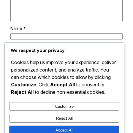
Name
*
Email
*
We respect your privacy
Cookies help us improve your experience, deliver
Website
personalized content, and analyze traffic. You
can choose which cookies to allow by clicking
Save my name, email, and website in this browser
Customize
. Click
Accept All
to consent or
for the next time I comment.
Reject All
to decline non-essential cookies.
Customize
Reject All
Accept All