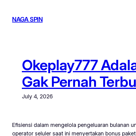
Skip
to
NAGA SPIN
content
Okeplay777 Adal
Gak Pernah Terbu
July 4, 2026
Efisiensi dalam mengelola pengeluaran bulanan un
operator seluler saat ini menyertakan bonus pake