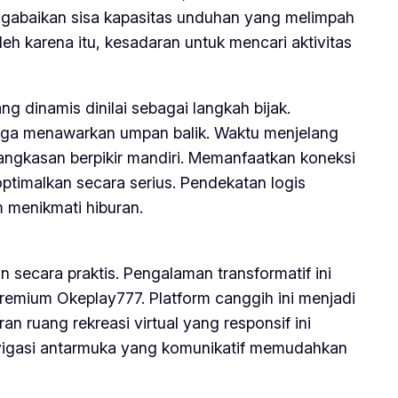
engabaikan sisa kapasitas unduhan yang melimpah
h karena itu, kesadaran untuk mencari aktivitas
g dinamis dinilai sebagai langkah bijak.
 juga menawarkan umpan balik. Waktu menjelang
angkasan berpikir mandiri. Memanfaatkan koneksi
ptimalkan secara serius. Pendekatan logis
m menikmati hiburan.
n secara praktis. Pengalaman transformatif ini
remium Okeplay777. Platform canggih ini menjadi
n ruang rekreasi virtual yang responsif ini
vigasi antarmuka yang komunikatif memudahkan