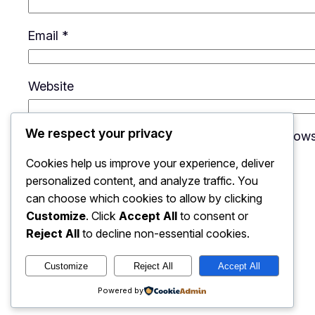
Email
*
Website
We respect your privacy
Save my name, email, and website in this brows
Cookies help us improve your experience, deliver
personalized content, and analyze traffic. You
can choose which cookies to allow by clicking
Customize
. Click
Accept All
to consent or
Reject All
to decline non-essential cookies.
Customize
Reject All
Accept All
Naga Spin
Powered by