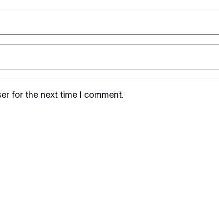
er for the next time I comment.