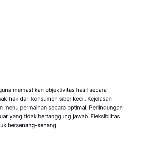
guna memastikan objektivitas hasil secara
ak-hak dari konsumen siber kecil. Kejelasan
ian menu permainan secara optimal. Perlindungan
luar yang tidak bertanggung jawab. Fleksibilitas
tuk bersenang-senang.