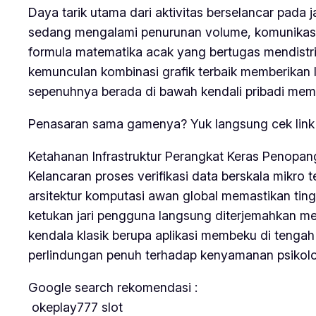
Daya tarik utama dari aktivitas berselancar pada 
sedang mengalami penurunan volume, komunikasi
formula matematika acak yang bertugas mendistribu
kemunculan kombinasi grafik terbaik memberikan lo
sepenuhnya berada di bawah kendali pribadi memb
Penasaran sama gamenya? Yuk langsung cek link 
Ketahanan Infrastruktur Perangkat Keras Penopang
Kelancaran proses verifikasi data berskala mikro 
arsitektur komputasi awan global memastikan ting
ketukan jari pengguna langsung diterjemahkan me
kendala klasik berupa aplikasi membeku di tengah
perlindungan penuh terhadap kenyamanan psikologi
Google search rekomendasi :
okeplay777 slot