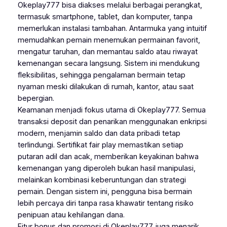
Okeplay777 bisa diakses melalui berbagai perangkat,
termasuk smartphone, tablet, dan komputer, tanpa
memerlukan instalasi tambahan. Antarmuka yang intuitif
memudahkan pemain menemukan permainan favorit,
mengatur taruhan, dan memantau saldo atau riwayat
kemenangan secara langsung. Sistem ini mendukung
fleksibilitas, sehingga pengalaman bermain tetap
nyaman meski dilakukan di rumah, kantor, atau saat
bepergian.
Keamanan menjadi fokus utama di Okeplay777. Semua
transaksi deposit dan penarikan menggunakan enkripsi
modern, menjamin saldo dan data pribadi tetap
terlindungi. Sertifikat fair play memastikan setiap
putaran adil dan acak, memberikan keyakinan bahwa
kemenangan yang diperoleh bukan hasil manipulasi,
melainkan kombinasi keberuntungan dan strategi
pemain. Dengan sistem ini, pengguna bisa bermain
lebih percaya diri tanpa rasa khawatir tentang risiko
penipuan atau kehilangan dana.
Fitur bonus dan promosi di Okeplay777 juga menarik