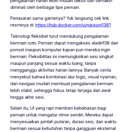
pengalaman harian lebih mudah diikuti dan semakin
diminati oleh berbagai tipe pemain.
Penasaran sama gamenya? Yuk langsung cek link
resminya di:
https://hub.docker.com/u/narajuni138?
Teknologi fleksibel turut mendukung pengalaman
bermain rutin. Pemain dapat mengakses aladin138 dari
ponsel maupun komputer kapan pun mereka ingin
bermain. Fleksibilitas ini memungkinkan sesi singkat
maupun panjang sesuai waktu luang, tanpa
mengganggu aktivitas harian lainnya. Banyak cerita
menyebut bahwa kombinasi alur logis, visual nyaman,
dan navigasi mudah membuat pengalaman bermain
lebih stabil, sehingga fokus tetap terjaga dari awal
hingga akhir sesi.
Selain itu, UI yang rapi memberi kebebasan bagi
pemain untuk mengatur ritme sendiri. Mereka dapat
menyesuaikan jumlah putaran, durasi sesi, dan waktu
bermain sesuai kebutuhan tanpa gangguan eksternal