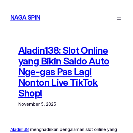
Skip
to
NAGA SPIN
content
Aladin138: Slot Online
yang Bikin Saldo Auto
Nge-gas Pas Lagi
Nonton Live TikTok
Shop!
November 5, 2025
Aladin138
menghadirkan pengalaman slot online yang